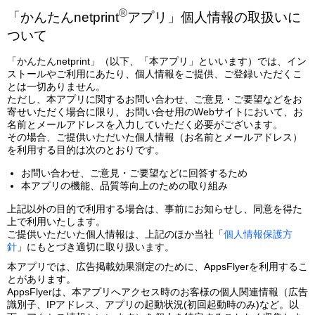
®
「かんたんnetprint
アプリ」個人情報の取扱いに
ついて
「かんたんnetprint」（以下、「本アプリ」といいます）では、イン
ストールやご利用にあたり、個人情報をご提供、ご登録いただくこ
とは一切ありません。
ただし、本アプリに関するお問い合わせ、ご意見・ご要望などをお
寄せいただく場合に限り、お問い合せ用のWebサイトにおいて、お
名前とメールアドレスを入力していただく必要がございます。
その場合、ご提供いただいた個人情報（お名前とメールアドレス）
を利用する目的は次のとおりです。
お問い合わせ、ご意見・ご要望などに回答するため
本アプリの機能、品質等向上のための取り組み
上記以外の目的で利用する場合は、事前にお知らせし、同意を得た
上で利用いたします。
ご提供いただいた個人情報は、上記のほか当社「
個人情報保護方
針
」にもとづき適切に取り扱います。
本アプリでは、広告掲載効果測定のために、AppsFlyerを利用するこ
とがあります。
AppsFlyerは、本アプリへアクセス時のお客様の個人関連情報（広告
識別子、IPアドレス、アプリの起動状況(初回起動時のみ)など。以